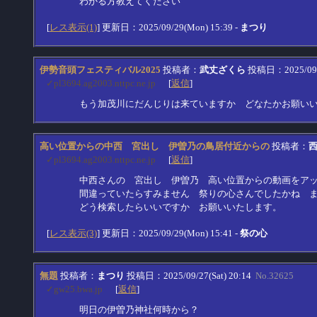
わかる方教えてください
[
レス表示(1)
] 更新日：2025/09/29(Mon) 15:39 -
まつり
伊勢音頭フェスティバル2025
投稿者：
武丈ざくら
投稿日：2025/09/2
✓pl3694.ag2003.nttpc.ne.jp
[
返信
]
もう加茂川にだんじりは来ていますか どなたかお願い
高い位置からの中西 宮出し 伊曽乃の鳥居付近からの
投稿者：
✓pl3694.ag2003.nttpc.ne.jp
[
返信
]
中西さんの 宮出し 伊曽乃 高い位置からの動画をア
間違っていたらすみません 祭りの心さんでしたかね 
どう検索したらいいですか お願いいたします。
[
レス表示(3)
] 更新日：2025/09/29(Mon) 15:41 -
祭の心
無題
投稿者：
まつり
投稿日：2025/09/27(Sat) 20:14
No.32625
✓gw25.bwa.jp
[
返信
]
明日の伊曽乃神社何時から？