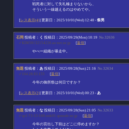
戦死者に対して失礼極まりないから、
そういう一線越えるのはやめてや。
[
レス表示(4)
] 更新日：2025/10/01(Wed) 12:48 -
祭男
石岡
投稿者：
く
投稿日：2025/09/29(Mon) 10:19
No.32636
✓KD059132154226.au-net.ne.jp
[
返信
]
やべー組織が暴走中。
無題
投稿者：
あ
投稿日：2025/09/28(Sun) 21:16
No.32634
✓104.28.83.155
[
返信
]
今年の御所祭は何日ですか？
[
レス表示(2)
] 更新日：2025/10/01(Wed) 00:23 -
あ
無題
投稿者：
な
投稿日：2025/09/28(Sun) 21:05
No.32633
✓sp1-73-13-160.nnk01.spmode.ne.jp
[
返信
]
今年の宮出し下前はどこに停めますか？