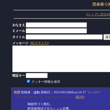
西条祭り
[
トップに戻る
] [
おなまえ
Ｅメール
タイトル
メッセージ
[
絵文字入力
]
暗証キー
クッキー情報を保存
無題
投稿者：
はれ
投稿日：2025/09/29(Mon) 10:37
No.32637
✓sp160-249-18-202.nnk02.spmode.ne.jp
[
返信
]
御旅所ゴミ散乱。
慰霊碑周辺で立ちしょん目撃。