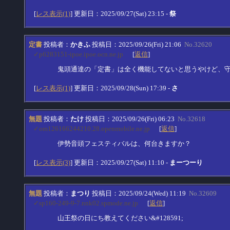
[
レス表示(1)
] 更新日：2025/09/27(Sat) 23:15 -
祭
定書
投稿者：
かきふ
投稿日：2025/09/26(Fri) 21:06
No.32620
✓p6283151-ipoe.ipoe.ocn.ne.jp
[
返信
]
鬼頭通達の「定書」は全く機能してないと思うやけど、
[
レス表示(1)
] 更新日：2025/09/28(Sun) 17:39 -
さ
無題
投稿者：
たけ
投稿日：2025/09/26(Fri) 06:23
No.32618
✓om126166244210.28.openmobile.ne.jp
[
返信
]
伊勢音頭フェスティバルは、何台きますか？
[
レス表示(3)
] 更新日：2025/09/27(Sat) 11:10 -
まーつーり
無題
投稿者：
まつり
投稿日：2025/09/24(Wed) 11:19
No.32609
✓sp160-249-9-7.nnk02.spmode.ne.jp
[
返信
]
山王祭の日にち教えてください&#128591;