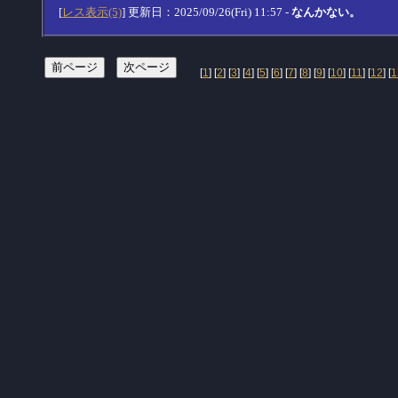
[
レス表示(5)
] 更新日：2025/09/26(Fri) 11:57 -
なんかない。
[
1
] [
2
] [
3
] [
4
] [
5
] [
6
] [
7
] [
8
] [
9
] [
10
] [
11
] [
12
] [
1