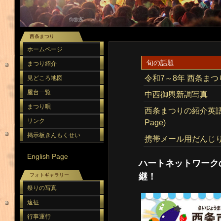
御旅所 みこし奉納
御旅所
西条まつり
ホームページ
旬の話題
まつり紹介
令和7～8年 西条ま
見どころ地図
屋台一覧
中西御輿新調写真
まつり唄
西条まつりの紹介英語版
リンク
Page)
掲示板きんもくせい
携帯メール用だんじ
English Page
ハートネットワーク
継！
フォトギャラリー
祭りの写真
遠征
行事運行