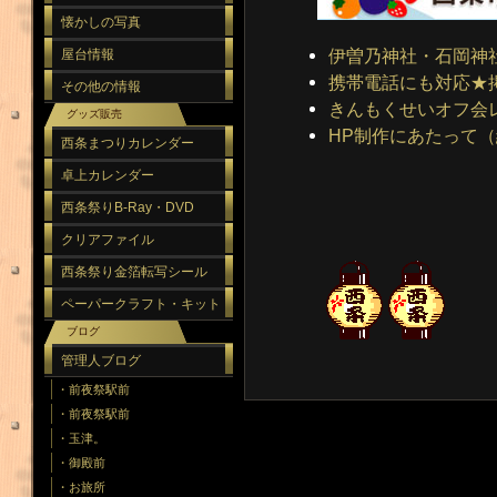
懐かしの写真
伊曽乃神社・石岡神
屋台情報
携帯電話にも対応★
その他の情報
きんもくせいオフ会
グッズ販売
HP制作にあたって
西条まつりカレンダー
卓上カレンダー
西条祭りB-Ray・DVD
クリアファイル
西条祭り金箔転写シール
ペーパークラフト・キット
ブログ
管理人ブログ
・前夜祭駅前
・前夜祭駅前
・玉津。
・御殿前
・お旅所