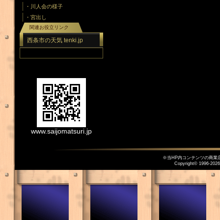
・川人会の様子
・宮出し
関連お役立リンク
西条市の天気 tenki.jp
www.saijomatsuri.jp
※当HP内コンテンツの商業
Copyright© 1996-
2026