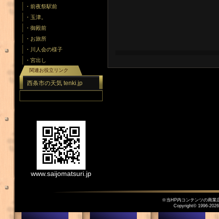
・前夜祭駅前
・玉津。
・御殿前
・お旅所
・川人会の様子
・宮出し
関連お役立リンク
西条市の天気 tenki.jp
www.saijomatsuri.jp
※当HP内コンテンツの商業
Copyright© 1996-
2026