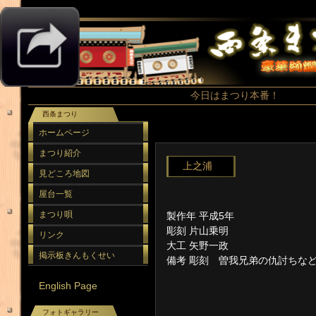
今日はまつり本番！
西条まつり
ホームページ
まつり紹介
上之浦
見どころ地図
屋台一覧
まつり唄
製作年 平成5年
彫刻 片山乗明
リンク
大工 矢野一政
掲示板きんもくせい
備考 彫刻 曽我兄弟の仇討ちな
English Page
フォトギャラリー