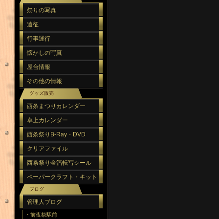
祭りの写真
遠征
行事運行
懐かしの写真
屋台情報
その他の情報
グッズ販売
西条まつりカレンダー
卓上カレンダー
西条祭りB-Ray・DVD
クリアファイル
西条祭り金箔転写シール
ペーパークラフト・キット
ブログ
管理人ブログ
・前夜祭駅前