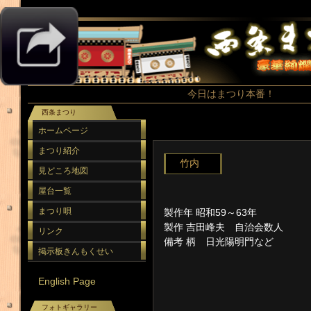
今日はまつり本番！
西条まつり
ホームページ
まつり紹介
竹内
見どころ地図
屋台一覧
まつり唄
製作年 昭和59～63年
製作 吉田峰夫 自治会数人
リンク
備考 柄 日光陽明門など
掲示板きんもくせい
English Page
フォトギャラリー