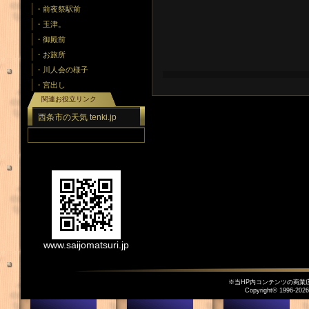
・前夜祭駅前
・玉津。
・御殿前
・お旅所
・川人会の様子
・宮出し
関連お役立リンク
西条市の天気 tenki.jp
www.saijomatsuri.jp
※当HP内コンテンツの商業
Copyright© 1996-
2026