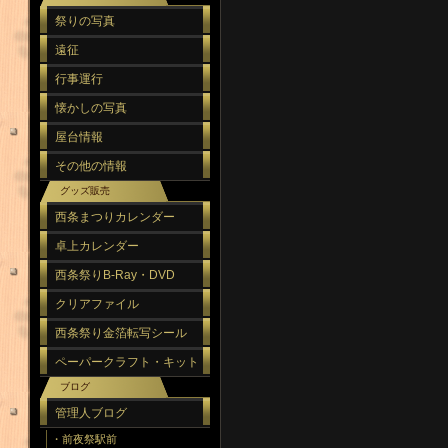
祭りの写真
遠征
行事運行
懐かしの写真
屋台情報
その他の情報
グッズ販売
西条まつりカレンダー
卓上カレンダー
西条祭りB-Ray・DVD
クリアファイル
西条祭り金箔転写シール
ペーパークラフト・キット
ブログ
管理人ブログ
・前夜祭駅前