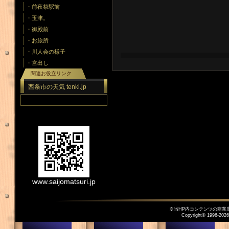
・前夜祭駅前
・玉津。
・御殿前
・お旅所
・川人会の様子
・宮出し
関連お役立リンク
西条市の天気 tenki.jp
www.saijomatsuri.jp
※当HP内コンテンツの商業
Copyright© 1996-
2026