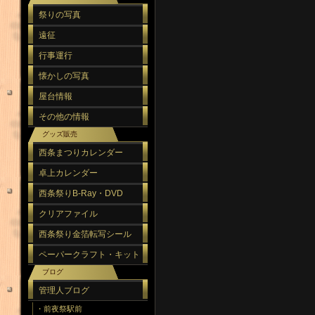
祭りの写真
遠征
行事運行
懐かしの写真
屋台情報
その他の情報
グッズ販売
西条まつりカレンダー
卓上カレンダー
西条祭りB-Ray・DVD
クリアファイル
西条祭り金箔転写シール
ペーパークラフト・キット
ブログ
管理人ブログ
・前夜祭駅前