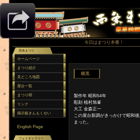
今日はまつり本番！
西条まつり
ホームページ
まつり紹介
横黒
見どころ地図
屋台一覧
まつり唄
製作年 昭和54年
彫刻 植村旭峯
リンク
大工 金森正一
掲示板きんもくせい
この屋台新調がきっかけで昭和後
まった。
English Page
フォトギャラリー