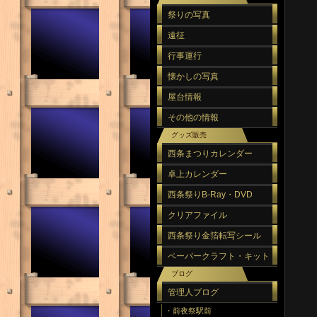
祭りの写真
遠征
行事運行
懐かしの写真
屋台情報
その他の情報
グッズ販売
西条まつりカレンダー
卓上カレンダー
西条祭りB-Ray・DVD
クリアファイル
西条祭り金箔転写シール
ペーパークラフト・キット
ブログ
管理人ブログ
・前夜祭駅前