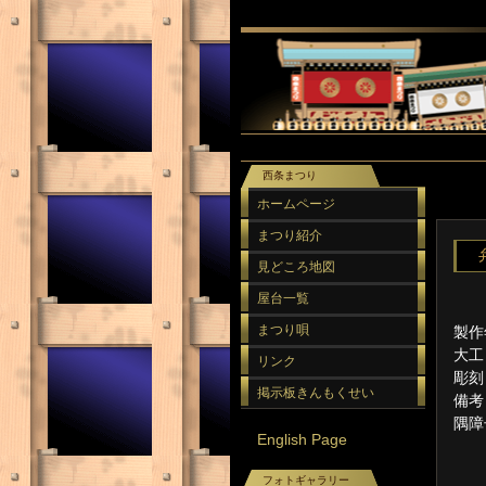
西条まつり
ホームページ
まつり紹介
見どころ地図
屋台一覧
まつり唄
製作
大工
リンク
彫刻
掲示板きんもくせい
備考
隅障
English Page
フォトギャラリー