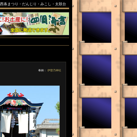
西条まつり・だんじり・みこし・太鼓台
奉納：
伊曽乃神社