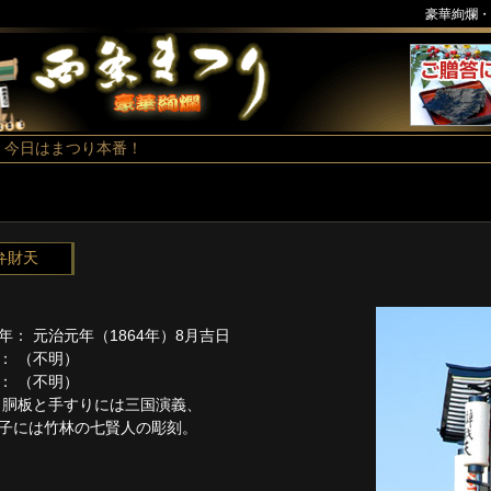
豪華絢爛・
今日はまつり本番！
弁財天
年： 元治元年（1864年）8月吉日
： （不明）
： （不明）
 胴板と手すりには三国演義、
子には竹林の七賢人の彫刻。