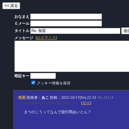
おなまえ
Ｅメール
タイトル
メッセージ
[
絵文字入力
]
暗証キー
クッキー情報を保存
無題
投稿者：
あこ
投稿：2025/10/17(Fri) 22:33
No.33114
✓softbank218131078232.bbtec.net
[
返信
]
まつのこうってなんで提灯間あいとん？