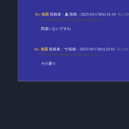
Re: 無題
投稿者：
あ
投稿：2025/10/17(Fri) 16:16
No.330
✓pw126158059177.33.panda-world.ne.jp
間違いないですわ
Re: 無題
投稿者：
つ
投稿：2025/10/17(Fri) 22:02
No.331
✓KD119106196009.ppp-bb.dion.ne.jp
その通り