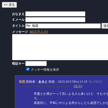
おなまえ
Ｅメール
タイトル
メッセージ
[
絵文字入力
]
暗証キー
クッキー情報を保存
無題
投稿者：
あると
投稿：2025/10/17(Fri) 13:18
No.33033
✓183-177-247-59.west.ap.gmo-isp.jp
[
返信
]
常盤とか濱がーって言いよる人ら多いけど、そもそ
ろ。
真面目に、平和にやりよる所からしたら迷惑でしか