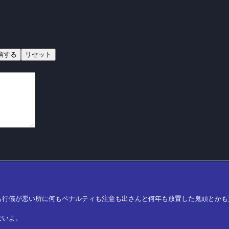
も行儀が悪い所に何もペナルティも注意も出さんと何年も放置した鬼頭とかも
ないよ。