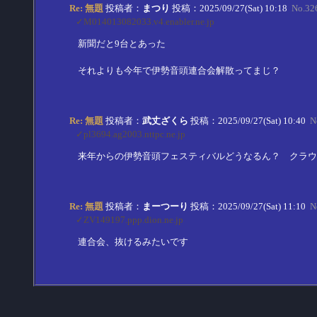
Re: 無題
投稿者：
まつり
投稿：2025/09/27(Sat) 10:18
No.32
✓M014013082033.v4.enabler.ne.jp
新聞だと9台とあった
それよりも今年で伊勢音頭連合会解散ってまじ？
Re: 無題
投稿者：
武丈ざくら
投稿：2025/09/27(Sat) 10:40
N
✓pl3694.ag2003.nttpc.ne.jp
来年からの伊勢音頭フェスティバルどうなるん？ クラウ
Re: 無題
投稿者：
まーつーり
投稿：2025/09/27(Sat) 11:10
N
✓ZV149197.ppp.dion.ne.jp
連合会、抜けるみたいです