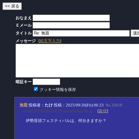
おなまえ
Ｅメール
タイトル
メッセージ
[
絵文字入力
]
暗証キー
クッキー情報を保存
無題
投稿者：
たけ
投稿：2025/09/26(Fri) 06:23
No.32618
✓om126166244210.28.openmobile.ne.jp
[
返信
]
伊勢音頭フェスティバルは、何台きますか？